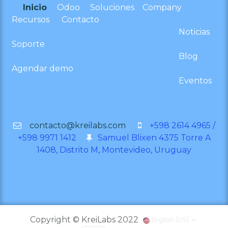
Inicio
Odoo
Soluciones
Company
Recursos
Contacto
Noticias
Soporte
Blog
Agendar demo
Eventos
contacto@kreilabs.com
+598 2614 4965 /
+598 9971 1412
Samuel Blixen 4375 Torre A
1408, Distrito M, Montevideo, Uruguay
Copyright © KreiLabs 2022
English (US)