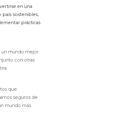
vertirse en una
 país sostenibles,
lementar prácticas
 de un mundo mejor
njunto con otras
ria.
ctos que
stamos seguros de
e un mundo más