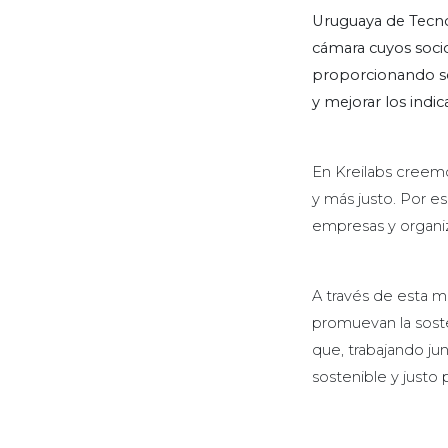
Uruguaya de Tecnol
cámara cuyos socio
proporcionando so
y mejorar los indic
En Kreilabs creemo
y más justo. Por e
empresas y organiz
A través de esta m
promuevan la soste
que, trabajando j
sostenible y justo 