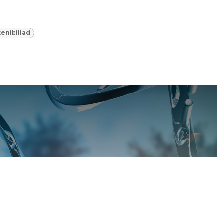
tenibiliad
tenciando Start