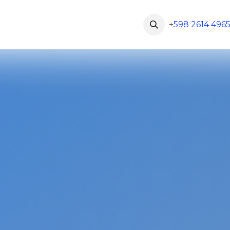
sa
Blog
Contáctanos
Cursos y certificaciones
+
598 2614 496